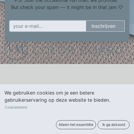
P.S. Just the occasional fun mail, we promise.
But check your spam — it might be in that jam ♡​
Inschrijven
_________________
We gebruiken cookies om je een betere
gebruikerservaring op deze website te bieden.
Cookiebeleid
​HAIR COLOR BOARD - UNIQUE
DESIGN BY
Alleen het essentiële
Ik ga akkoord