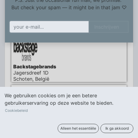
P.S. Just the occasional fun mail, we promise.
But check your spam — it might be in that jam ♡​
BV BELECO / Hair-Pro Lochristi
Dorp-Oost 21/005
Inschrijven
Lochristi, België
Backstagebrands
Jagersdreef 1D
Schoten, België
We gebruiken cookies om je een betere
gebruikerservaring op deze website te bieden.
Cookiebeleid
Hair Pro
Hair pro
Rue aux Gâdes 22, Ath, België
Alleen het essentiële
Ik ga akkoord