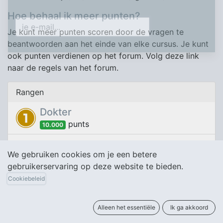
Maar check je spam, voor hij geval hij kwam ♡
Hoe behaal ik meer punten?
Je kunt meer punten scoren door de vragen te
beantwoorden aan het einde van elke cursus. Je kunt
ook punten verdienen op het forum. Volg deze link
naar de regels van het forum.
Rangen
Dokter
punt
s
10.000
Master
We gebruiken cookies om je een betere
punt
s
2.000
gebruikerservaring op deze website te bieden.
Bachelor
Cookiebeleid
punt
s
500
Student
Alleen het essentiële
Ik ga akkoord
punt
s
100