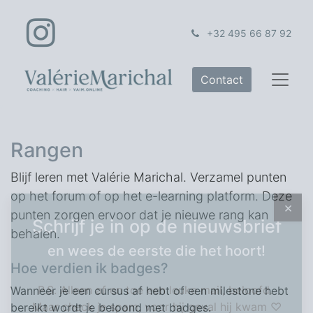
+32 495 66 87 92
Contact
Rangen
Blijf leren met Valérie Marichal. Verzamel punten
op het forum of op het e-learning platform. Deze
punten zorgen ervoor dat je nieuwe rang kan
×
behalen.
Schrijf je in op de nieuwsbrief
en wees de eerste die het hoort!
Hoe verdien ik badges?
Wanneer je een cursus af hebt of een milestone hebt
P.S. Alleen af en toe een leuke mail, beloofd.
bereikt wordt je beloond met badges.